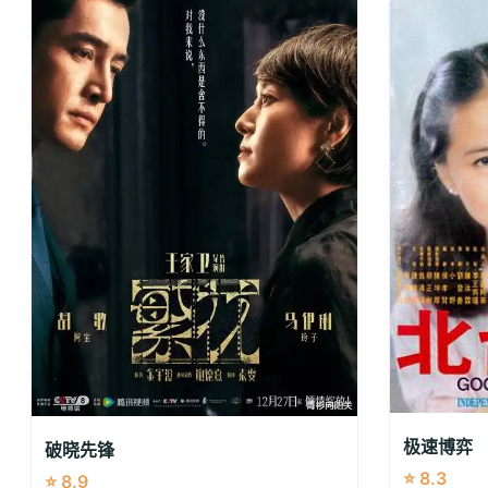
极速博弈
破晓先锋
⭐ 8.3
⭐ 8.9