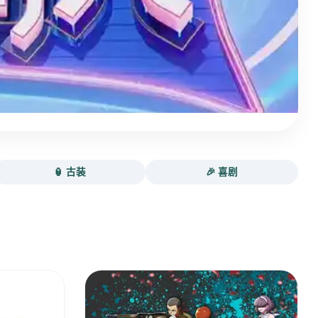
🏮 古装
🎉 喜剧