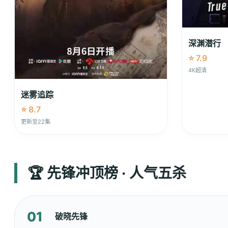
深渊潜行
⭐ 7.9
4K超清
迷雾追踪
⭐ 8.7
更新至22集
🏆 先锋冲顶榜 · 人气五杀
01
破晓先锋