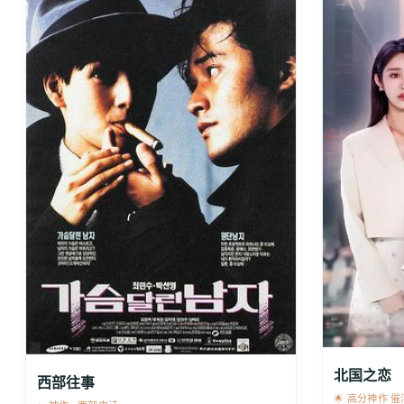
北国之恋
西部往事
🌟 高分神作 