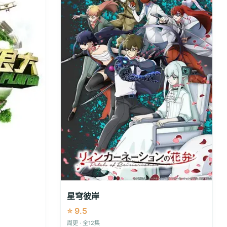
星穹彼岸
⭐ 9.5
周更 · 全12集