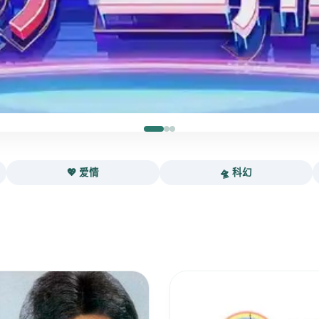
💖 爱情
🛸 科幻