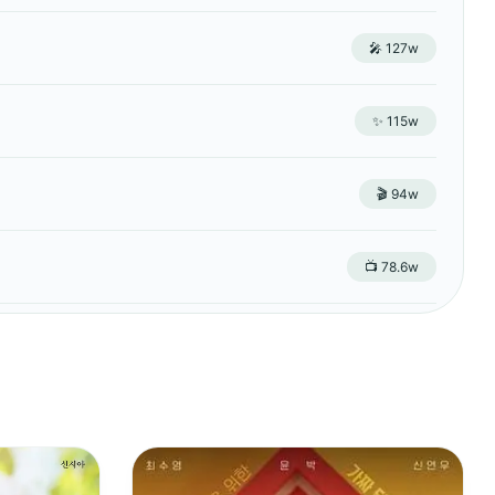
🎤 127w
✨ 115w
🎬 94w
📺 78.6w