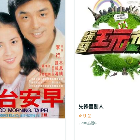
先锋喜剧人
⭐ 9.2
EP08热播中