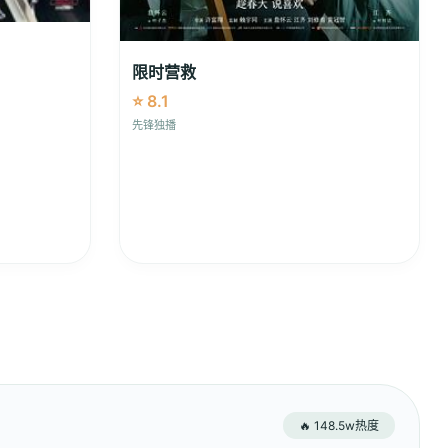
限时营救
⭐ 8.1
先锋独播
🔥 148.5w热度