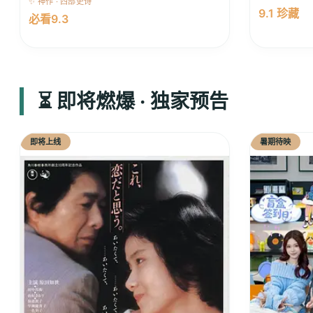
✨ 神作 · 西部史诗
9.1 珍藏
必看9.3
⏳ 即将燃爆 · 独家预告
即将上线
暑期待映