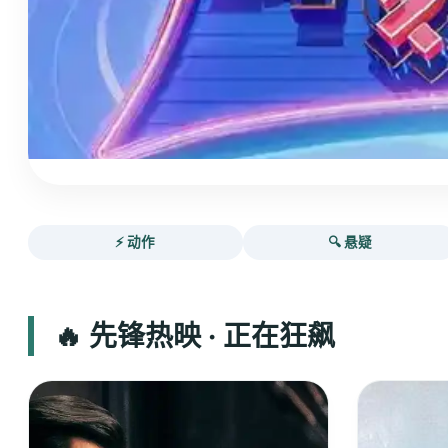
⚡ 动作
🔍 悬疑
🔥 先锋热映 · 正在狂飙