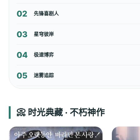
02
先锋喜剧人
03
星穹彼岸
04
极速博弈
05
迷雾追踪
📀 时光典藏 · 不朽神作