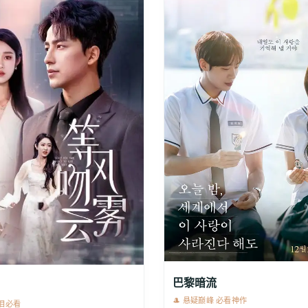
巴黎暗流
🎩 悬疑巅峰 必看神作
催泪必看